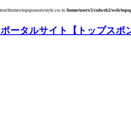
ntent/themes/topsponsors/style.css in
/home/users/1/culweb2/web/tops