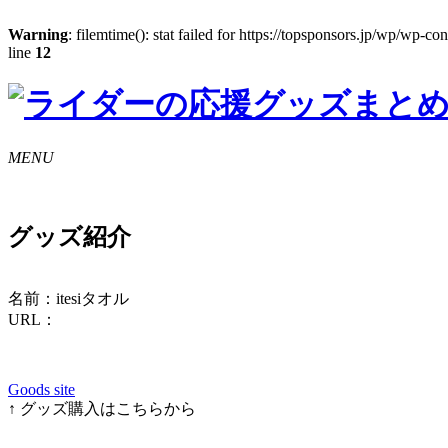
Warning
: filemtime(): stat failed for https://topsponsors.jp/wp/wp-co
line
12
MENU
グッズ紹介
名前：itesiタオル
URL：
Goods site
↑ グッズ購入はこちらから